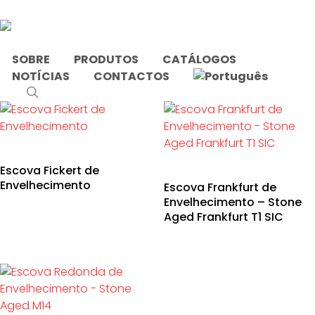
Skip
to
main
content
SOBRE
PRODUTOS
CATÁLOGOS
NOTÍCIAS
CONTACTOS
Início
Envelhecido
search
Escova Fickert de
This
Envelhecimento
Escova Frankfurt de
product
Envelhecimento – Stone
has
Aged Frankfurt T1 SIC
multiple
variants.
The
options
may