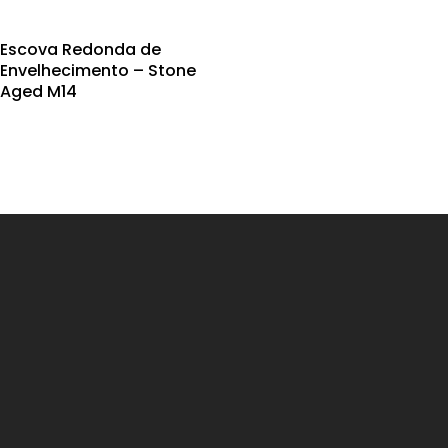
be
chosen
Escova Redonda de
on
Envelhecimento – Stone
the
Aged M14
product
page