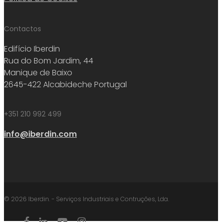
Contactos
Edifício Iberdin
Rua do Bom Jardim, 44
Manique de Baixo
2645-422 Alcabideche Portugal
+351 210 992 499
info@iberdin.com
© 2026 Iberdin. - Serviços Industriais e Contruções, Lda.
facebook
linkedin
youtube
instagram