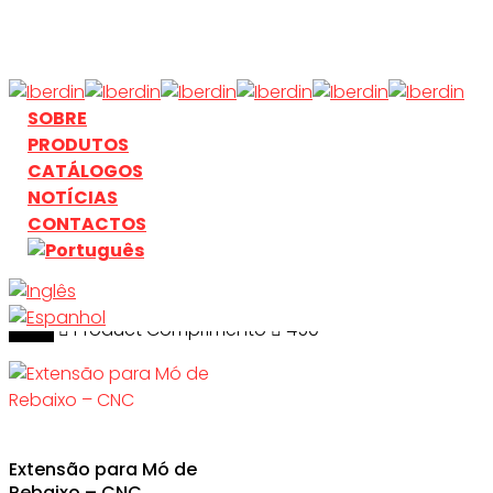
Skip
to
main
content
search
Menu
SOBRE
PRODUTOS
CATÁLOGOS
NOTÍCIAS
CONTACTOS
Início
search
Product Comprimento
450
Extensão para Mó de
Rebaixo – CNC