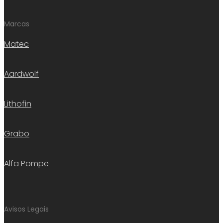
Marcas
Matec
Aardwolf
Lithofin
Grabo
Alfa Pompe
Avisos Legais