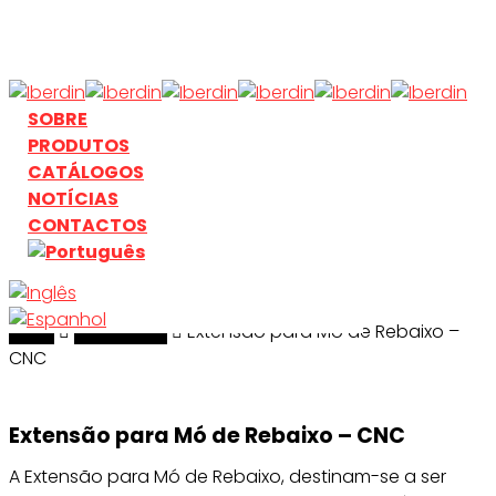
Skip
to
main
content
search
Menu
SOBRE
PRODUTOS
CATÁLOGOS
NOTÍCIAS
CONTACTOS
Início
search
Acessórios
Extensão para Mó de Rebaixo –
CNC
Extensão para Mó de Rebaixo – CNC
A Extensão para Mó de Rebaixo, destinam-se a ser