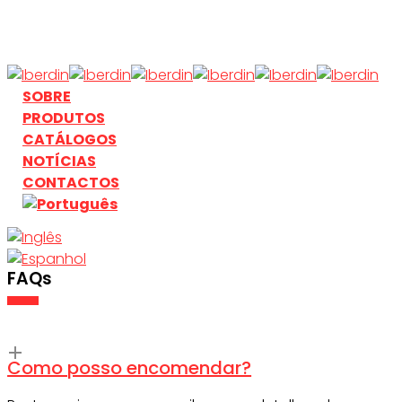
Skip
to
main
content
search
Menu
SOBRE
PRODUTOS
CATÁLOGOS
NOTÍCIAS
CONTACTOS
search
FAQs
Como posso encomendar?