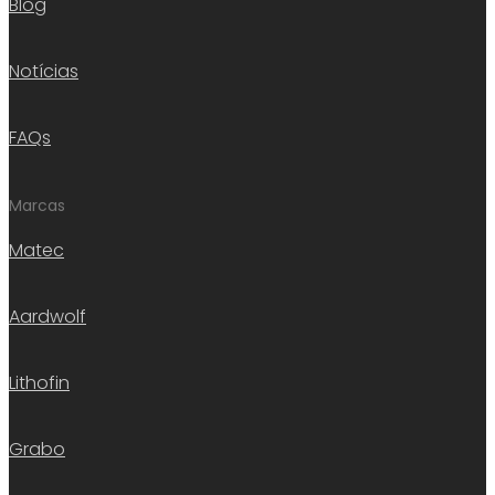
Blog
Notícias
FAQs
Marcas
Matec
Aardwolf
Lithofin
Grabo