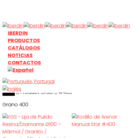
Skip
to
main
content
search
Menu
IBERDIN
PRODUCTOS
CATÁLOGOS
NOTICIAS
CONTACTOS
Inicio
search
Product Grão
#400
Grano 400