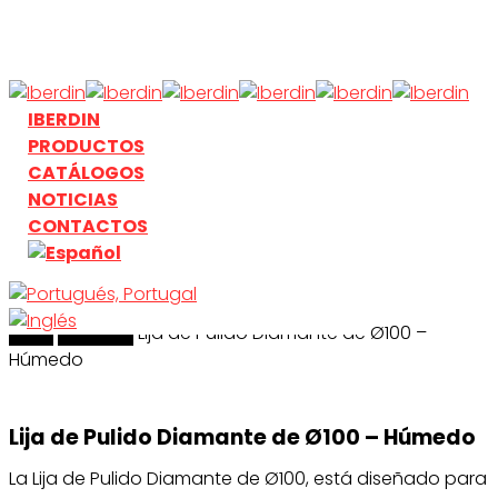
Skip
to
main
content
search
Menu
IBERDIN
PRODUCTOS
CATÁLOGOS
NOTICIAS
CONTACTOS
Inicio
search
Polishing
Lija de Pulido Diamante de Ø100 –
Húmedo
Lija de Pulido Diamante de Ø100 – Húmedo
La Lija de Pulido Diamante de Ø100, está diseñado para