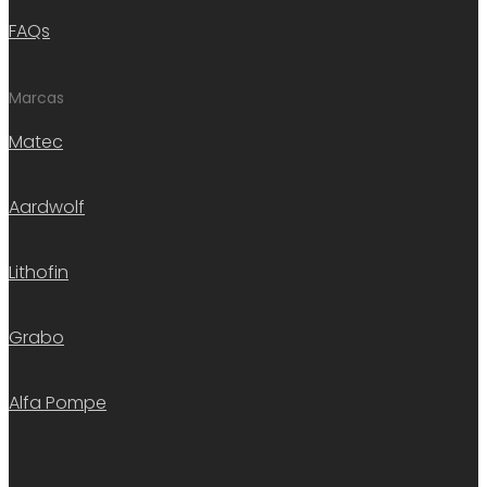
FAQs
Marcas
Matec
Aardwolf
Lithofin
Grabo
Alfa Pompe