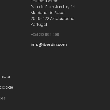
Edifício Iberdin
Rua do Bom Jardim, 44
Manique de Baixo
2645-422 Alcabideche
Portugal
+351 210 992 499
info@iberdin.com
midor
acidade
ies