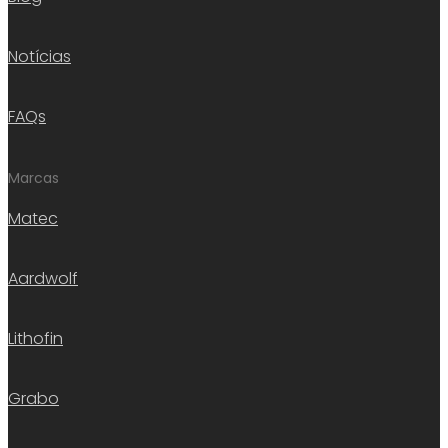
Notícias
FAQs
Marcas
Matec
Aardwolf
Lithofin
Grabo