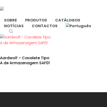
Skip
to
main
content
SOBRE
PRODUTOS
CATÁLOGOS
NOTÍCIAS
CONTACTOS
Início
Produtos etiquetados com “armações”
search
Aardwolf – Cavalete Tipo
A de Armazenagem SAF01