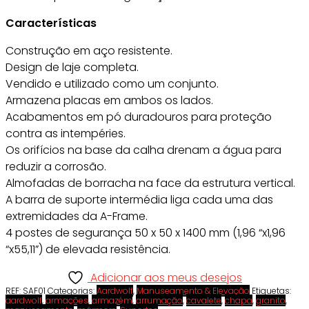
Características
Construção em aço resistente.
Design de laje completa.
Vendido e utilizado como um conjunto.
Armazena placas em ambos os lados.
Acabamentos em pó duradouros para proteção
contra as intempéries.
Os orifícios na base da calha drenam a água para
reduzir a corrosão.
Almofadas de borracha na face da estrutura vertical.
A barra de suporte intermédia liga cada uma das
extremidades da A-Frame.
4 postes de segurança 50 x 50 x 1400 mm (1,96 “x1,96
“x55,11”) de elevada resistência.
Adicionar aos meus desejos
REF:
SAF01
Categorias:
Aardwolf
,
Manuseamento & Elevação
Etiquetas:
aardwolf
,
armações
,
armazém
,
arrumação
,
cavalete
,
chapa
,
granito
,