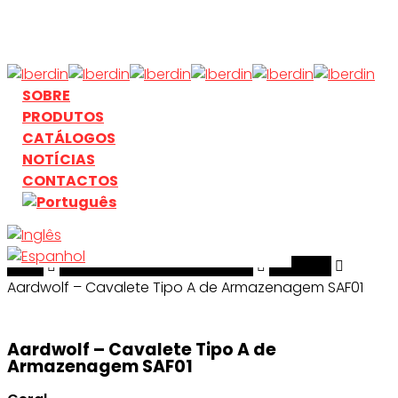
Skip
to
main
content
search
Menu
SOBRE
PRODUTOS
CATÁLOGOS
NOTÍCIAS
CONTACTOS
Início
search
Manuseamento & Elevação
Aardwolf
Aardwolf – Cavalete Tipo A de Armazenagem SAF01
Aardwolf – Cavalete Tipo A de
Armazenagem SAF01