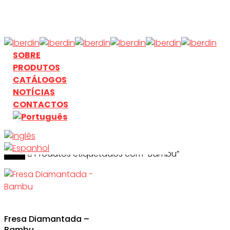
Skip
to
main
content
search
Menu
SOBRE
PRODUTOS
CATÁLOGOS
NOTÍCIAS
CONTACTOS
Início
search
Produtos etiquetados com “Bambu”
Fresa Diamantada –
Bambu