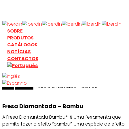
Skip
to
main
content
search
Menu
SOBRE
PRODUTOS
CATÁLOGOS
NOTÍCIAS
CONTACTOS
Início
search
Riscado
Fresa Diamantada – Bambu
Fresa Diamantada – Bambu
A Fresa Diamantada Bambu®, é uma ferramenta que
permite fazer o efeito “bambu”, uma espécie de efeito