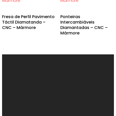
chosen
on
Fresa de Perfil Pavimento
Ponteiras
the
Táctil Diamatanda –
Intercambiáveis
product
CNC – Mármore
Diamantadas – CNC –
page
Mármore