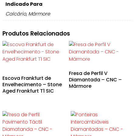
Indicado Para
Calcário, Mármore
Produtos Relacionados
Fresa de Perfil V
This
Escova Frankfurt de
Diamantada – CNC –
product
Envelhecimento – Stone
Mármore
has
Aged Frankfurt T1 SIC
multiple
variants.
The
options
may
be