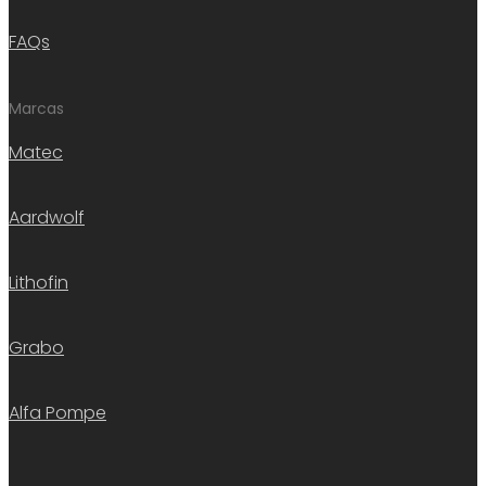
FAQs
Marcas
Matec
Aardwolf
Lithofin
Grabo
Alfa Pompe