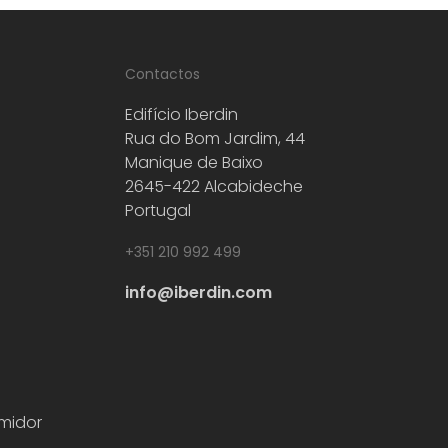
Contactos
Edifício Iberdin
Rua do Bom Jardim, 44
Manique de Baixo
2645-422 Alcabideche
Portugal
+351 210 992 499
info@iberdin.com
midor