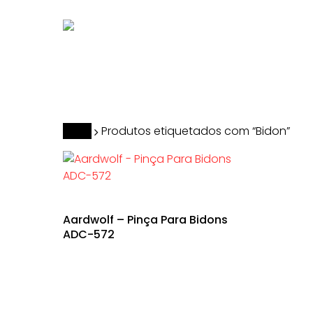
Skip
to
main
content
Hit enter to search or ESC to close
Início
Produtos etiquetados com “Bidon”
Aardwolf – Pinça Para Bidons
ADC-572