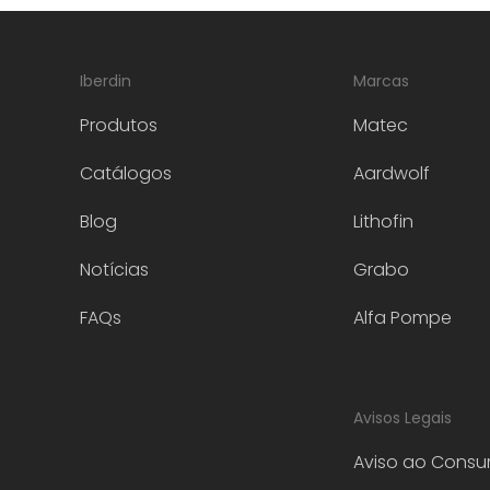
Iberdin
Marcas
Produtos
Matec
Catálogos
Aardwolf
Blog
Lithofin
Notícias
Grabo
FAQs
Alfa Pompe
Avisos Legais
Aviso ao Consu