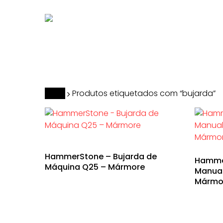
Skip
to
main
content
Hit enter to search or ESC to close
Início
Produtos etiquetados com “bujarda”
HammerStone – Bujarda de
Hammer
Máquina Q25 – Mármore
Manual
Mármo