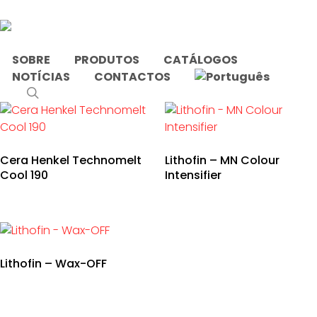
Skip
to
main
content
SOBRE
PRODUTOS
CATÁLOGOS
NOTÍCIAS
CONTACTOS
Início
Produtos etiquetados com “Cera”
search
Cera Henkel Technomelt
Lithofin – MN Colour
Cool 190
Intensifier
Lithofin – Wax-OFF