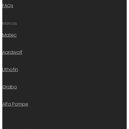
FAQs
Marcas
Matec
Aardwolf
Lithofin
Grabo
Alfa Pompe