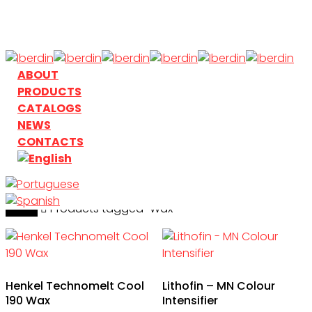
Skip
to
main
content
search
Menu
ABOUT
PRODUCTS
CATALOGS
NEWS
CONTACTS
Home
search
Products tagged “Wax”
Henkel Technomelt Cool
Lithofin – MN Colour
190 Wax
Intensifier