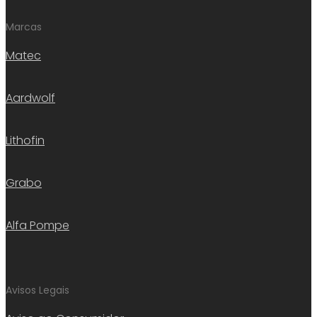
Marcas
Matec
Aardwolf
Lithofin
Grabo
Alfa Pompe
Avisos Legais