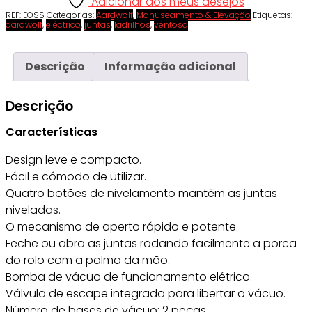
Adicionar aos meus desejos
REF:
EOSS
Categorias:
Aardwolf
,
Manuseamento & Elevação
Etiquetas:
aardwolf
,
eléctrico
,
juntas
,
ladrilhos
,
ventosa
Descrição
Informação adicional
Descrição
Características
Design leve e compacto.
Fácil e cómodo de utilizar.
Quatro botões de nivelamento mantêm as juntas
niveladas.
O mecanismo de aperto rápido e potente.
Feche ou abra as juntas rodando facilmente a porca
do rolo com a palma da mão.
Bomba de vácuo de funcionamento elétrico.
Válvula de escape integrada para libertar o vácuo.
Número de bases de vácuo: 2 peças