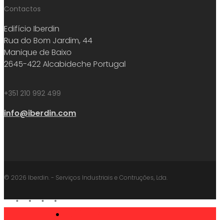
Contactos
Edifício Iberdin
Rua do Bom Jardim, 44
Manique de Baixo
2645-422 Alcabideche Portugal
+351 210 992 499
info@iberdin.com
© 2026 Iberdin. - Serviços Industriais e Contruções, Lda.
facebook
linkedin
youtube
instagram
SOBRE
Close