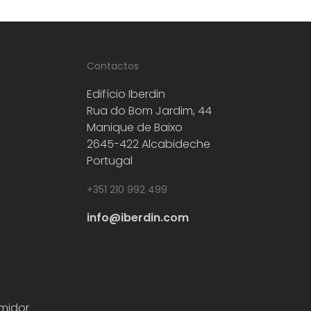
Contactos
Edifício Iberdin
Rua do Bom Jardim, 44
Manique de Baixo
2645-422 Alcabideche
Portugal
+351 210 992 499
info@iberdin.com
midor