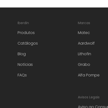
Iberdin
Marcas
Produtos
Matec
Catálogos
Aardwolf
Blog
Lithofin
Notícias
Grabo
FAQs
Alfa Pompe
Avisos Legais
Aviso ao Consu