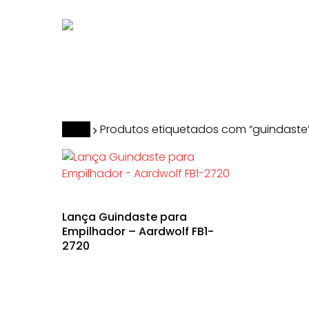
Skip
to
main
content
Hit enter to search or ESC to close
Início
Produtos etiquetados com “guindaste
Lança Guindaste para
Empilhador – Aardwolf FB1-
2720