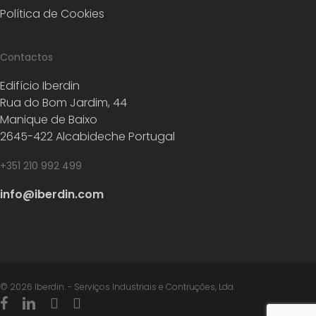
Política de Cookies
Contactos
Edifício Iberdin
Rua do Bom Jardim, 44
Manique de Baixo
2645-422 Alcabideche Portugal
+351 210 992 499
info@iberdin.com
© 2026 Iberdin. - Serviços Industriais e Contruções, Lda.
facebook
linkedin
youtube
instagram