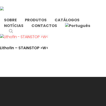
Skip
to
main
content
SOBRE
PRODUTOS
CATÁLOGOS
NOTÍCIAS
CONTACTOS
Início
Produtos etiquetados com “sujidade”
search
Lithofin – STAINSTOP >W<