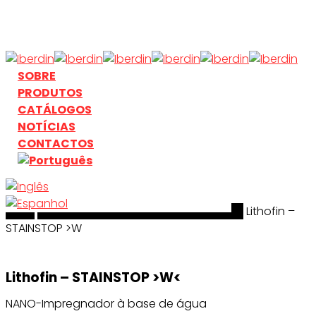
Skip
to
main
content
search
Menu
SOBRE
PRODUTOS
CATÁLOGOS
NOTÍCIAS
CONTACTOS
Início
search
Limpeza & Tratamento de Superficies
Lithofin –
STAINSTOP >W
Lithofin – STAINSTOP >W<
NANO-Impregnador à base de água