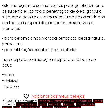
Este impregnante sem solventes protege eficazmente
as superfícies contra a penetração de óleo, gordura,
sujidade e água e evita manchas. Facilita os cuidados
em todas as superfícies absorventes sensíveis a
manchas.
• para cerâmica não vidrada, terracota, pedra natural,
betão, etc.
• para utilização no interior e no exterior
Tipo de produto: impregnante protetor à base de
água
-mate
-invisível
-inodoro
Adicionar aos meus desejos
REF:
094-11-P
Categorias:
Limpeza & Tratamento de Superficies
,
Lithofin
Etiquetas:
base de água
,
betão
,
cerâmica
,
Gordura
,
Impregnante
,
Lithofin
,
Oleo
,
Pedra Natural
,
protege
,
sujidade
,
terracota