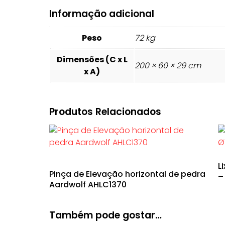
Informação adicional
Peso
72 kg
Dimensões (C x L
200 × 60 × 29 cm
x A)
Produtos Relacionados
L
Pinça de Elevação horizontal de pedra
–
Aardwolf AHLC1370
Também pode gostar…