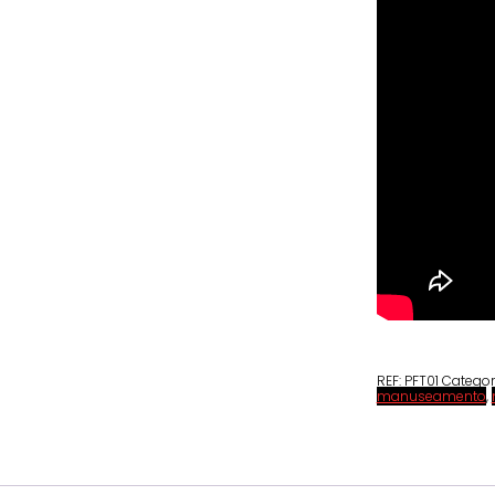
REF:
PFT01
Categor
manuseamento
,