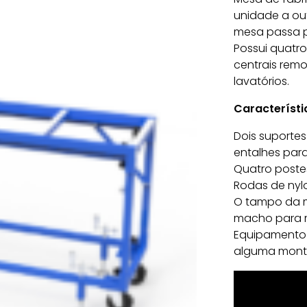
unidade a out
mesa passa p
Possui quatro
centrais rem
lavatórios.
Característi
Dois suporte
entalhes para
Quatro postes
Rodas de nylo
O tampo da m
macho para m
Equipamento 
alguma mont