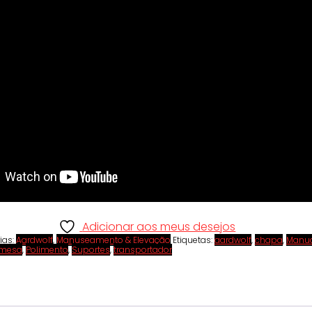
Adicionar aos meus desejos
ias:
Aardwolf
,
Manuseamento & Elevação
Etiquetas:
aardwolf
,
chapa
,
Manu
mesa
,
Polimento
,
Suportes
,
transportador