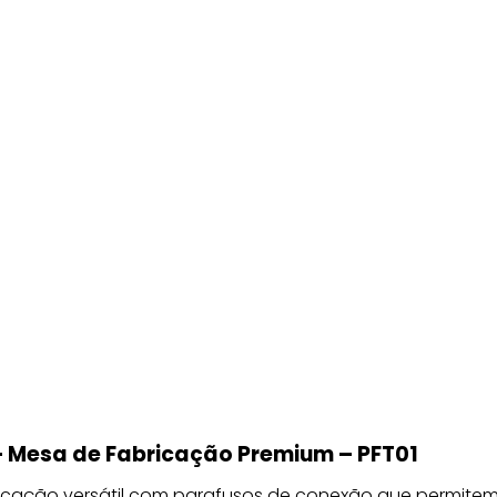
– Mesa de Fabricação Premium – PFT01
icação versátil com parafusos de conexão que permitem 