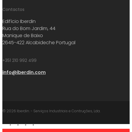
Contactos
Edifício Iberdin
Rua do Bom Jardim, 44
Manique de Baixo
2645-422 Alcabideche Portugal
+351 210 992 499
info@iberdin.com
© 2026 Iberdin. - Serviços Industriais e Contruções, Lda.
facebook
linkedin
youtube
instagram
SOBRE
Close