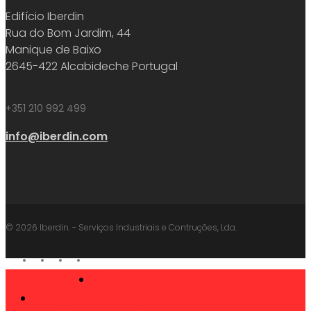
Edifício Iberdin
Rua do Bom Jardim, 44
Manique de Baixo
2645-422 Alcabideche Portugal
+351 210 992 499
info@iberdin.com
© 2026 Iberdin. - Serviços Industriais e Contruções, Lda.
facebook
linkedin
youtube
instagram
SOBRE
Close
PRODUTOS
Menu