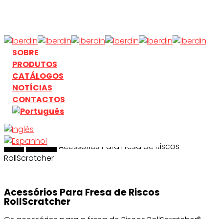
Skip
to
main
content
search
Menu
SOBRE
PRODUTOS
CATÁLOGOS
NOTÍCIAS
CONTACTOS
Início
search
Riscado
Acessórios Para Fresa de Riscos
RollScratcher
Acessórios Para Fresa de Riscos
RollScratcher