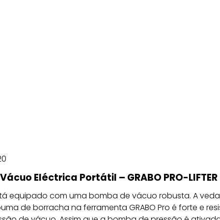
20
Vácuo Eléctrica Portátil – GRABO PRO-LIFTER
stá equipado com uma bomba de vácuo robusta. A ved
uma de borracha na ferramenta GRABO Pro é forte e resi
ssão de vácuo. Assim que a bomba de pressão é ativada,