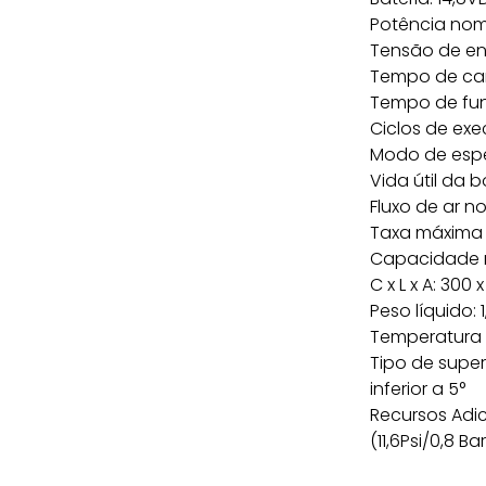
Potência nomi
Tensão de en
Tempo de car
Tempo de fun
Ciclos de exe
Modo de espe
Vida útil da 
Fluxo de ar no
Taxa máxima de
Capacidade m
C x L x A: 300 
Peso líquido: 1
Temperatura 
Tipo de superf
inferior a 5°
Recursos Adi
(11,6Psi/0,8 Bar