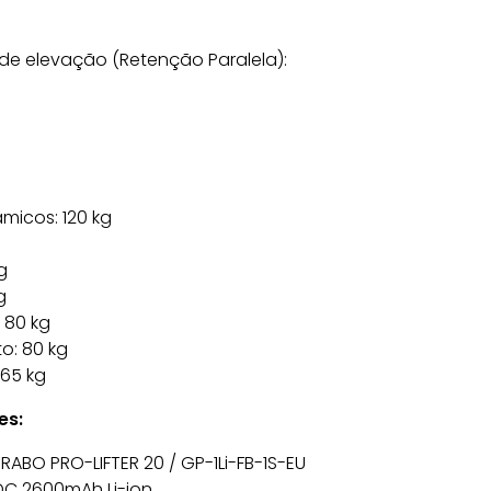
e elevação (Retenção Paralela):
âmicos: 120 kg
g
g
 80 kg
o: 80 kg
 65 kg
es:
ABO PRO-LIFTER 20 / GP-1Li-FB-1S-EU
VDC 2600mAh Li-ion