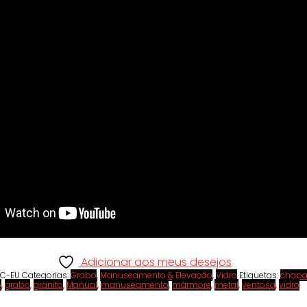
Adicionar aos meus desejos
HC-EU
Categorias:
Grabo
,
Manuseamento & Elevação
,
Vidro
Etiquetas:
chap
o
,
grabo
,
granito
,
Manual
,
manuseamento
,
mármore
,
metal
,
ventosa
,
vidro