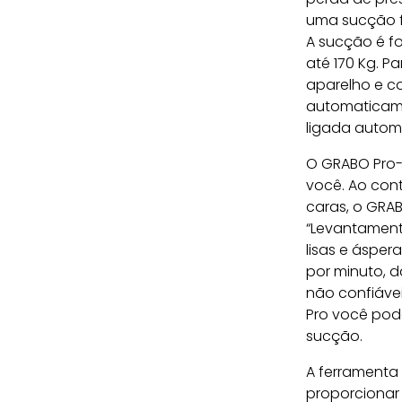
uma sucção fo
A sucção é f
até 170 Kg. P
aparelho e co
automaticame
ligada autom
O GRABO Pro-L
você. Ao cont
caras, o GRAB
“Levantamento
lisas e ásper
por minuto, d
não confiáve
Pro você pod
sucção.
A ferramenta
proporcionar