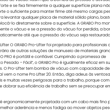
rte e se fixa firmemente a qualquer superfície plana nã
orte o suficiente para manter firme até mesmo cargas p
ara levantar qualquer placa de material sólido plano, basta
locá-lo diretamente sobre a superfície. A GRABO Pro mon
nte o vácuo e se a pressão do vácuo for perdida, a b
aticamente até que a pressão do vácuo seja restaurada
ifter O GRABO Pro-Lifter foi projetado para profissionais
rário de outras soluções de manuseio de materiais gran
O PRO é portátil e confiável. Cumprindo a promessa de
 Pesado – Fácil”, o GRABO Pro é igualmente eficaz em su
as. O Pro-Lifter tem bomba de vácuo com capacidade de 2
aí vem o nome Pro Lifter 20. Então, diga adeus às vento
is e muitas vezes perigosas para o trabalho, porque co
e dobrar sua eficiência de trabalho sem se preocupar e
 é ergonomicamente projetada com um cabo mais fino 
 melhor aderência e menos fadiga ao mover objetos pes