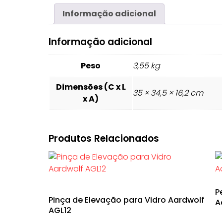
Informação adicional
Informação adicional
Peso
3,55 kg
Dimensões (C x L
35 × 34,5 × 16,2 cm
x A)
Produtos Relacionados
P
Pinça de Elevação para Vidro Aardwolf
A
AGL12