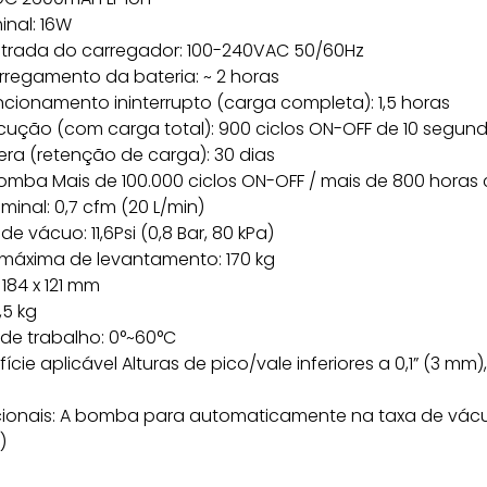
nal: 16W
trada do carregador: 100-240VAC 50/60Hz
regamento da bateria: ~ 2 horas
cionamento ininterrupto (carga completa): 1,5 horas
cução (com carga total): 900 ciclos ON-OFF de 10 segun
ra (retenção de carga): 30 dias
bomba Mais de 100.000 ciclos ON-OFF / mais de 800 horas
minal: 0,7 cfm (20 L/min)
 vácuo: 11,6Psi (0,8 Bar, 80 kPa)
áxima de levantamento: 170 kg
x 184 x 121 mm
,5 kg
de trabalho: 0°~60°C
ície aplicável Alturas de pico/vale inferiores a 0,1” (3 mm)
cionais: A bomba para automaticamente na taxa de vá
)