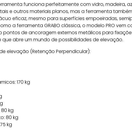
erramenta funciona perfeitamente com vidro, madeira, az
tais e outros materiais planos, mas a ferramenta també
ácuo eficaz, mesmo para superfícies empoeiradas, semi
 como a ferramenta GRABO clássica, o modelo PRO vem c
 pontos de ancoragem externos metálicos para fixações 
 o que abre um mundo de possibilidades de elevação.
e elevação (Retenção Perpendicular):
âmicos: 170 kg
g
kg
 80 kg
o: 80 kg
75 kg