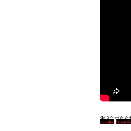
REF:
GP-1li-FB-1S-
eléctrica
,
Elevaçã