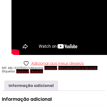
Adicionar aos meus desejos
REF:
ABL-320/500
Categorias:
Aardwolf
,
Manuseamento & Elevação
Etiquetas:
aardwolf
,
Elevação
Informação adicional
Informação adicional