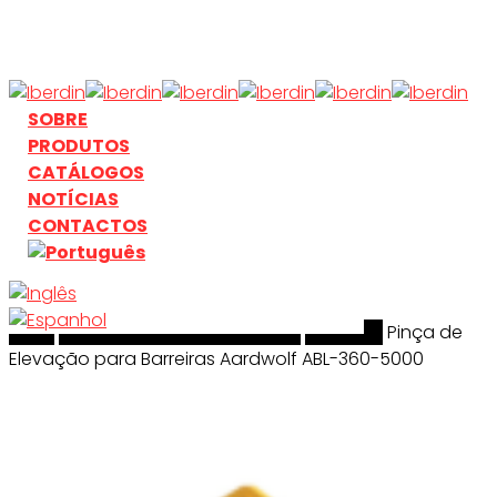
Skip
to
main
content
search
Menu
SOBRE
PRODUTOS
CATÁLOGOS
NOTÍCIAS
CONTACTOS
Início
search
Manuseamento & Elevação
Aardwolf
Pinça de
Elevação para Barreiras Aardwolf ABL-360-5000