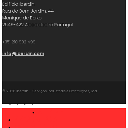
Edifício Iberdin
Rua do Bom Jardim, 44
Manique de Baixo
2645-422 Alcabideche Portugal
+351 210 992 499
info@iberdin.com
© 2026 Iberdin. - Serviços Industriais e Contruções, Lda.
facebook
linkedin
youtube
instagram
SOBRE
Close
PRODUTOS
Menu
CATÁLOGOS