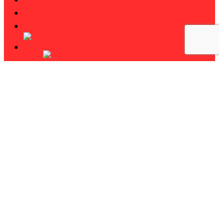
NOTÍCIAS
CONTACTOS
Pesquisar
twitter
facebook
linkedin
youtube
instagram
phone
email