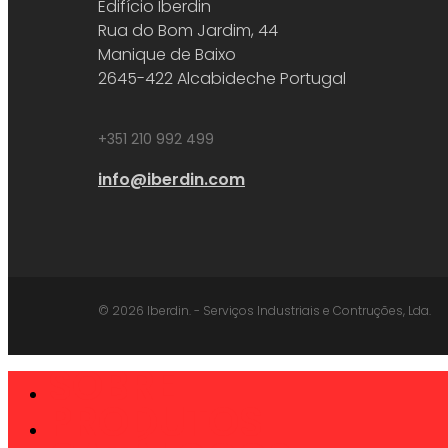
Edifício Iberdin
Rua do Bom Jardim, 44
Manique de Baixo
2645-422 Alcabideche Portugal
+351 210 992 499
info@iberdin.com
© 2026 Iberdin. - Serviços Industriais e Contruções, Lda.
SOBRE
Close
Menu
PRODUTOS