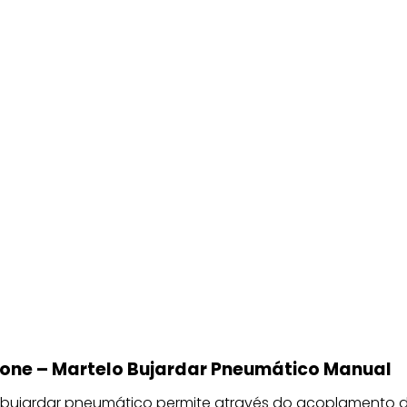
ne – Martelo Bujardar Pneumático Manual
 bujardar pneumático permite através do acoplamento d