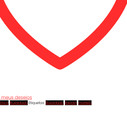
s meus desejos
órios
,
Bujardado
Etiquetas:
Bujardado
,
Iberdin
,
martelo