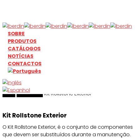
Skip
to
main
content
search
Menu
SOBRE
PRODUTOS
CATÁLOGOS
NOTÍCIAS
CONTACTOS
Início
search
Acessórios
Kit Rollstone Exterior
Kit Rollstone Exterior
O Kit Rollstone Exterior, é o conjunto de componentes
que devem ser substituídos durante a manutenção.