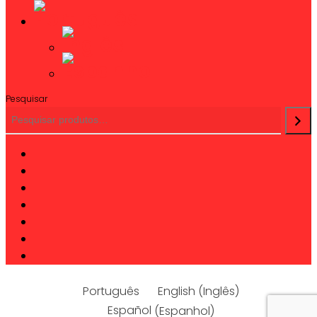
Pesquisar
twitter
facebook
linkedin
youtube
instagram
phone
email
Português
English
(
Inglês
)
Español
(
Espanhol
)