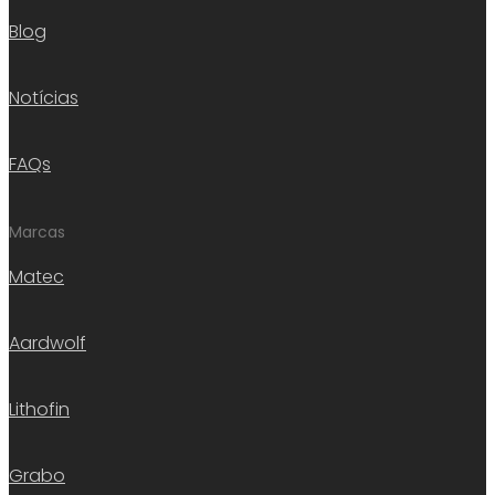
Blog
Notícias
FAQs
Marcas
Matec
Aardwolf
Lithofin
Grabo