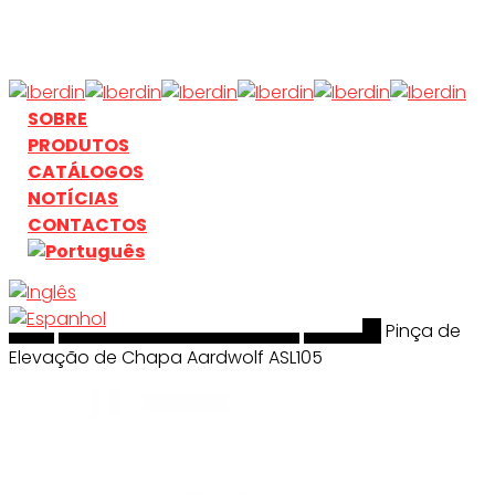
Skip
to
main
content
search
Menu
SOBRE
PRODUTOS
CATÁLOGOS
NOTÍCIAS
CONTACTOS
Início
search
Manuseamento & Elevação
Aardwolf
Pinça de
Elevação de Chapa Aardwolf ASL105