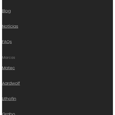
Blog
Notícias
FAQs
Marcas
Matec
Aardwolf
Lithofin
Grabo