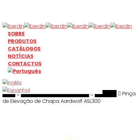
Skip
to
main
content
search
Menu
SOBRE
PRODUTOS
CATÁLOGOS
NOTÍCIAS
CONTACTOS
Início
search
Manuseamento & Elevação
Aardwolf
Pinça
de Elevação de Chapa Aardwolf ASL300