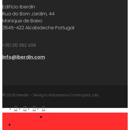
Edifício Iberdin
Rua do Bom Jardim, 44
Manique de Baixo
2645-422 Alcabideche Portugal
+351 210 992 499
info@iberdin.com
© 2026 Iberdin. - Serviços Industriais e Contruções, Lda.
facebook
linkedin
youtube
instagram
SOBRE
Close
PRODUTOS
Menu