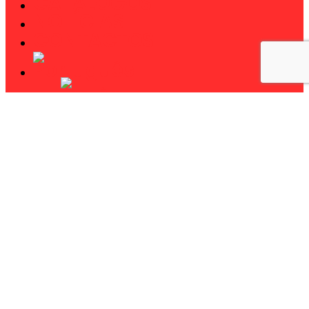
CATÁLOGOS
NOTÍCIAS
CONTACTOS
Pesquisar
twitter
facebook
linkedin
youtube
instagram
phone
email