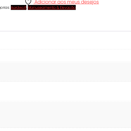
Adicionar aos meus desejos
orias:
Aardwolf
,
Manuseamento & Elevação