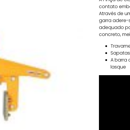
contato embo
Através de u
garra adere-
adequado para
concreto, mei
Travame
Sapatas
A barra 
lasque