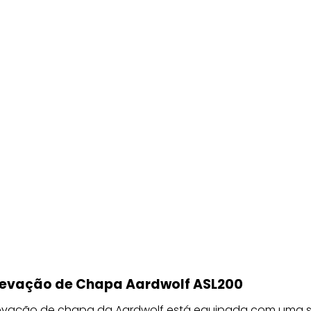
Elevação de Chapa Aardwolf ASL200
levação de chapa da Aardwolf está equipada com uma 