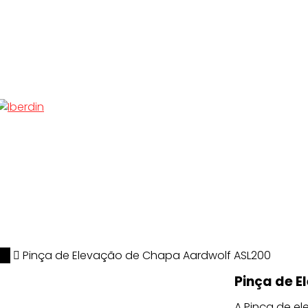
lf
Pinça de Elevação de Chapa Aardwolf ASL200
Pinça de 
A Pinça de e