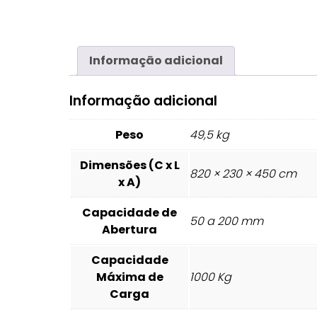
Informação adicional
Informação adicional
Peso
49,5 kg
Dimensões (C x L
820 × 230 × 450 cm
x A)
Capacidade de
50 a 200 mm
Abertura
Capacidade
Máxima de
1000 Kg
Carga