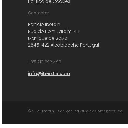
Política de Cookies
Contactos
Edifício Iberdin
Rua do Bom Jardim, 44
Manique de Baixo
2645-422 Alcabideche Portugal
+351 210 992 499
info@iberdin.com
© 2026 Iberdin. - Serviços Industriais e Contruções, Lda.