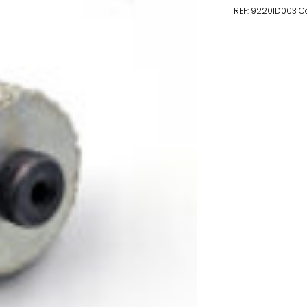
REF:
92201D003
C