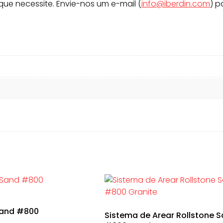
que necessite. Envie-nos um e-mail (
info@iberdin.com
) p
Sand #800
Sistema de Arear Rollstone 