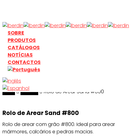
Skip
to
main
content
search
Menu
SOBRE
PRODUTOS
CATÁLOGOS
NOTÍCIAS
CONTACTOS
Início
search
Areado
Rolo de Arear Sand #800
Rolo de Arear Sand #800
Rolo de arear com grão #800. Ideal para arear
mármores, calcários e pedras macias.