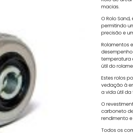
macias.
O Rolo Sand,
permitindo u
precisão e u
Rolamentos es
desempenho e
temperatura 
útil do rolam
Estes rolos p
vedação à ent
a vida útil da
O revestiment
carboneto de 
rendimento e
Todos os comp