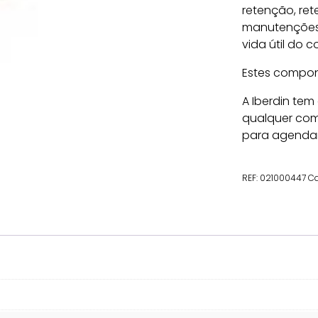
retenção, rete
manutenções 
vida útil do 
Estes compon
A Iberdin tem
qualquer com
para agenda
REF:
021000447
Ca