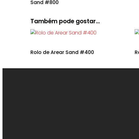
Sand #800
Também pode gostar…
Rolo de Arear Sand #400
R