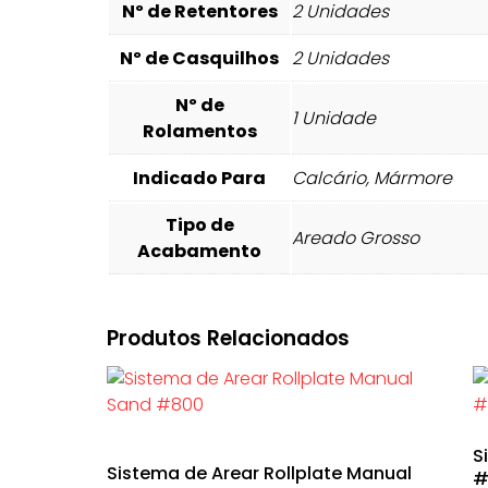
Nº de Retentores
2 Unidades
Nº de Casquilhos
2 Unidades
Nº de
1 Unidade
Rolamentos
Indicado Para
Calcário, Mármore
Tipo de
Areado Grosso
Acabamento
Produtos Relacionados
S
Sistema de Arear Rollplate Manual
#