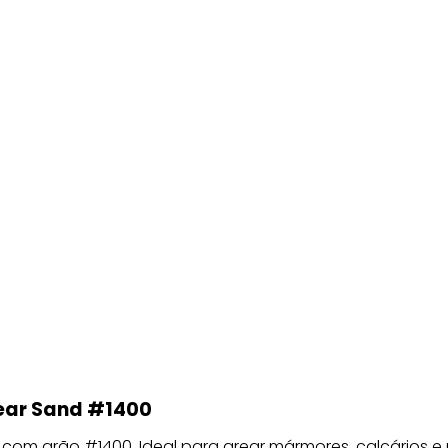
rear Sand #1400
 com grão #1400. Ideal para arear mármores, calcários e