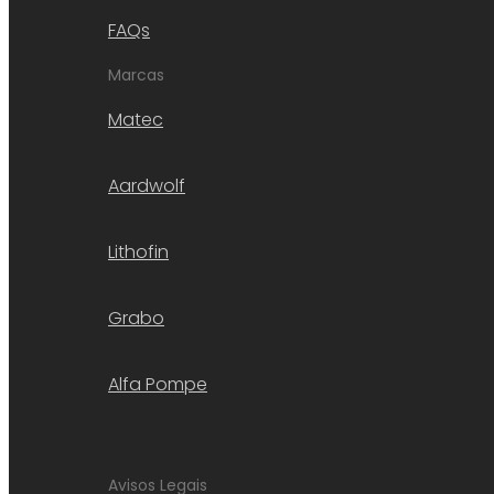
FAQs
Marcas
Matec
Aardwolf
Lithofin
Grabo
Alfa Pompe
Avisos Legais