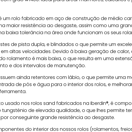
 é um rolo fabricado em aço de construção de médio ca
ma maior resistência ao desgaste, assim como uma gran
ma baixa tolerância na área onde funcionam os seus rol
tes de pista dupla, e blindados o que permite um excel
m altas velocidades. Devido à baixa geração de calor, 
do rolamento é mais baixa, o que resulta em uma extens
ento e dos intervalos de manutenção.
ossuem ainda retentores com lábio, o que permite uma m
rada de pós e água para o interior dos rolos, e melhor
 ferramenta.
o usado nos rolos sand fabricados na Iberdin®, é compo
tungsténio de elevada qualidade, o que lhes permite ter
 por conseguinte grande resistência ao desgaste.
onentes do interior dos nossos rolos (rolamentos, freio