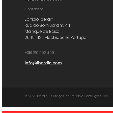
Contactos
Edifício Iberdin
Rua do Bom Jardim, 44
Manique de Baixo
2645-422 Alcabideche Portugal
+351 210 992 499
info@iberdin.com
© 2026 Iberdin. - Serviços Industriais e Contruções, Lda.