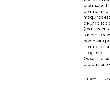
arear superfí
permite uma 
máquinas est
de um disco a
(mais recent
tapete. O rev
composto por
permite ter u
desgaste.
Os seus rolos
acabamento m
REF:
92201B009
C