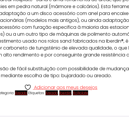
cies em pedra natural (mármore e calcários). Esta ferram
adaptação a um disco acessório com anel para encaix
acionárias (modelos mais antigos), ou ainda adaptação
cessório com furação especifica à maioria das estacion
es) ou a um outro tipo de máquinas de polimento automá
estimento usado nos rolos sand fabricados na Iberdin®, é
 carboneto de tungsténio de elevada qualidade, o que 
m alto rendimento e por conseguinte grande resistência 
 são de fácil substituição com possibilidade de mudanç
ediante escolha de tipo: bujardado ou areado.
Adicionar aos meus desejos
ategoria:
Areado
Etiquetas:
Areado
,
Iberdin
,
Rollplate