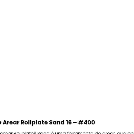
 Arear Rollplate Sand 16 – #400
arear Rollplate® Sand é uma ferramenta de arear, que pe