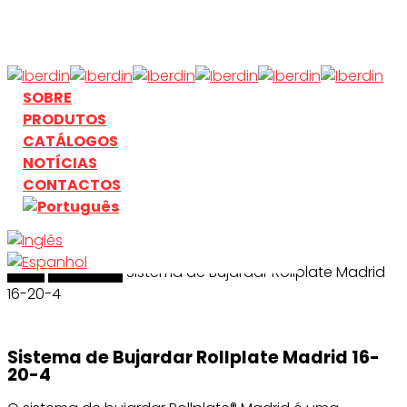
Skip
to
main
content
search
Menu
SOBRE
PRODUTOS
CATÁLOGOS
NOTÍCIAS
CONTACTOS
Início
search
Bujardado
Sistema de Bujardar Rollplate Madrid
16-20-4
Sistema de Bujardar Rollplate Madrid 16-
20-4