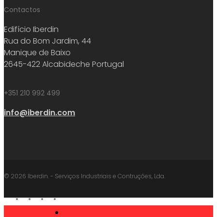
Contactos
Edifício Iberdin
Rua do Bom Jardim, 44
Manique de Baixo
2645-422 Alcabideche Portugal
+351 210 992 499
info@iberdin.com
© 2026 Iberdin. - Serviços Industriais e Contruções, Lda.
facebook
linkedin
youtube
instagram
SOBRE
Close