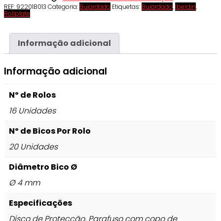
REF:
92201B013
Categoria:
Bujardado
Etiquetas:
Bujardado
,
Iberdin
,
Rollplate
Informação adicional
Informação adicional
Nº de Rolos
16 Unidades
Nº de Bicos Por Rolo
20 Unidades
Diâmetro Bico Ø
Ø 4 mm
Especificações
Disco de Protecção, Parafuso com copo de