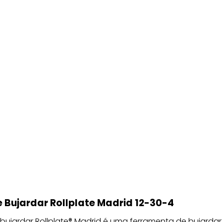
 Bujardar Rollplate Madrid 12-30-4
bujardar Rollplate® Madrid é uma ferramenta de bujardar