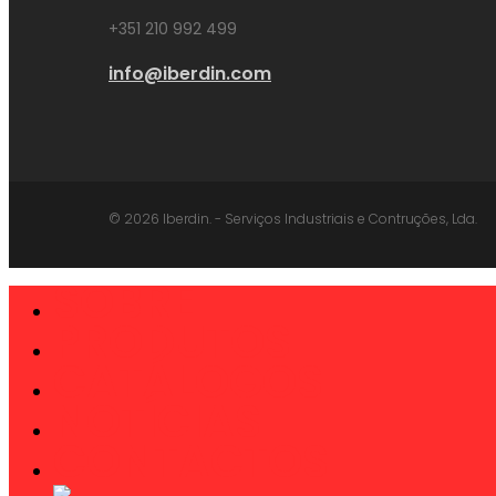
+351 210 992 499
info@iberdin.com
© 2026 Iberdin. - Serviços Industriais e Contruções, Lda.
SOBRE
Close
Menu
PRODUTOS
CATÁLOGOS
NOTÍCIAS
CONTACTOS