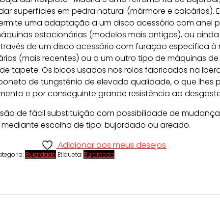
dar superfícies em pedra natural (mármore e calcários). 
ermite uma adaptação a um disco acessório com anel 
áquinas estacionárias (modelos mais antigos), ou ainda
ravés de um disco acessório com furação especifica à 
rias (mais recentes) ou a um outro tipo de máquinas de
e tapete. Os bicos usados nos rolos fabricados na Iberd
oneto de tungsténio de elevada qualidade, o que lhes p
mento e por conseguinte grande resistência ao desgaste
 são de fácil substituição com possibilidade de mudanç
ediante escolha de tipo: bujardado ou areado.
Adicionar aos meus desejos
tegoria:
Bujardado
Etiqueta:
Bujardado