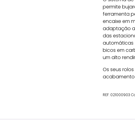
permite bujar
ferramenta p
encaixe em m
adaptação at
das estacioná
automáticas d
bicos em carb
um alto rendi
Os seus rolos
acabamento m
REF:
021000903
Ca