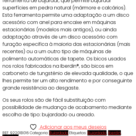
ferramenta de bujardar, que permite bujardar
superfícies em pedra natural (mármore e calcários).
Esta ferramenta permite uma adaptação a um disco
acessório com anel para encaixe em máquinas
estacionárias (modelos mais antigos), ou ainda
adaptação através de um disco acessório com
furação especifica à maioria das estacionárias (mais
recentes) ou a um outro tipo de máquinas de
polimento automáticas de tapete. Os bicos usados
nos rolos fabricados na Iberdin®, são bicos em
carboneto de tungsténio de elevada qualidade, o que
lhes permite ter um alto rendimento e por conseguinte
grande resistência ao desgaste.
Os seus rolos são de fácil substituição com
possibilidade de mudança de acabamento mediante
escolha de tipo: bujardado ou areado.
Adicionar aos meus desejos
REF:
92201B016
Categoria:
Bujardado
Etiquetas:
Bujardado
,
Iberdin
,