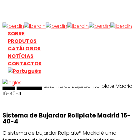
Skip
to
main
content
search
Menu
SOBRE
PRODUTOS
CATÁLOGOS
NOTÍCIAS
CONTACTOS
Início
search
Bujardado
Sistema de Bujardar Rollplate Madrid
16-40-4
Sistema de Bujardar Rollplate Madrid 16-
40-4
O sistema de bujardar Rollplate® Madrid é uma