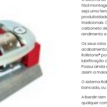
fácil montag
seja uma fer
produtividad
tradicionais.
carboneto de 
rendimento e
Os seus rolos
acabamento m
Rollstone® po
lubrificação
Possui ainda 
assim a maior
O sistema Ro
bancada, ou 
A Iberdin tem
qualquer com