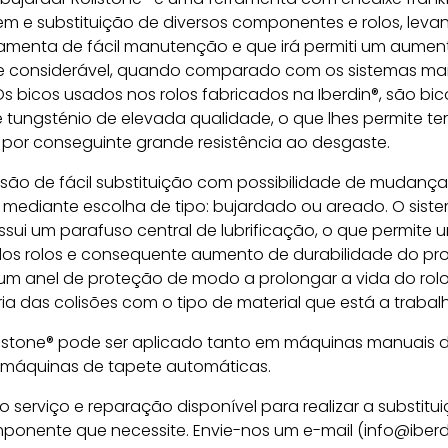
em e substituição de diversos componentes e rolos, leva
ramenta de fácil manutenção e que irá permiti um aumen
e considerável, quando comparado com os sistemas ma
 Os bicos usados nos rolos fabricados na Iberdin®, são bi
tungsténio de elevada qualidade, o que lhes permite ter
 por conseguinte grande resistência ao desgaste.
 são de fácil substituição com possibilidade de mudanç
ediante escolha de tipo: bujardado ou areado. O sist
ssui um parafuso central de lubrificação, o que permite
 dos rolos e consequente aumento de durabilidade do pr
um anel de proteção de modo a prolongar a vida do rolo
ia das colisões com o tipo de material que está a trabalh
llstone® pode ser aplicado tanto em máquinas manuais 
máquinas de tapete automáticas.
 o serviço e reparação disponível para realizar a substitu
ponente que necessite. Envie-nos um e-mail (info@iber