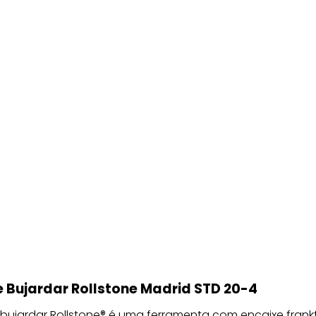
 Bujardar Rollstone Madrid STD 20-4
bujardar Rollstone® é uma ferramenta com encaixe frankf