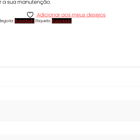
r a sua manutenção.
Adicionar aos meus desejos
tegoria:
Bujardado
Etiqueta:
Bujardado