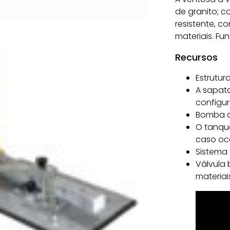
de granito; c
resistente, c
materiais. Fu
Recursos
Estrutur
A sapata
configu
Bomba a
O tanque
caso oc
Sistema 
Válvula
materia