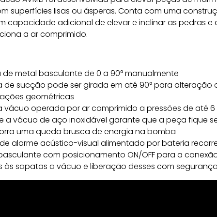
om superfícies lisas ou ásperas. Conta com uma constru
om capacidade adicional de elevar e inclinar as pedras e 
nciona a ar comprimido.
a de metal basculante de 0 a 90° manualmente
 de sucção pode ser girada em até 90° para alteração 
rações geométricas
 vácuo operada por ar comprimido a pressões de até 6 
 a vácuo de aço inoxidável garante que a peça fique s
orra uma queda brusca de energia na bomba
de alarme acústico-visual alimentado por bateria recarr
 basculante com posicionamento ON/OFF para a conexã
is às sapatas a vácuo e liberação desses com seguranç