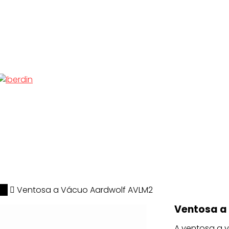
lf
Ventosa a Vácuo Aardwolf AVLM2
Ventosa a
A ventosa a 