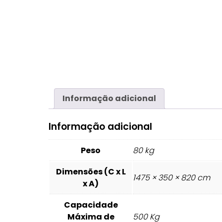
Informação adicional
Informação adicional
Peso
80 kg
Dimensões (C x L
1475 × 350 × 820 cm
x A)
Capacidade
Máxima de
500 Kg