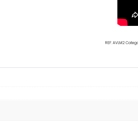
REF:
AVLM2
Catego