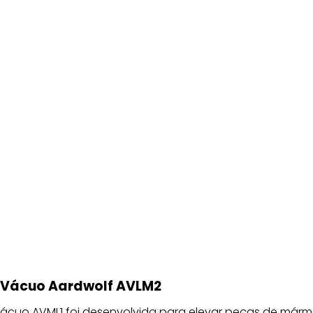
 Vácuo Aardwolf AVLM2
vácuo AVML1 foi desenvolvida para elevar peças de márm