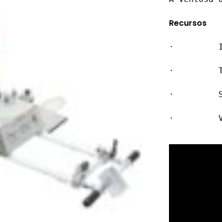
Recursos
·         
·         
·         
·         