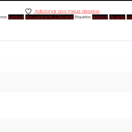
Adicionar aos meus desejos
rias:
Aardwolf
,
Manuseamento & Elevação
Etiquetas:
aardwolf
,
Elevação
,
ve