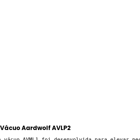
 Vácuo Aardwolf AVLP2
a vácuo AVML1 foi desenvolvida para elevar pe