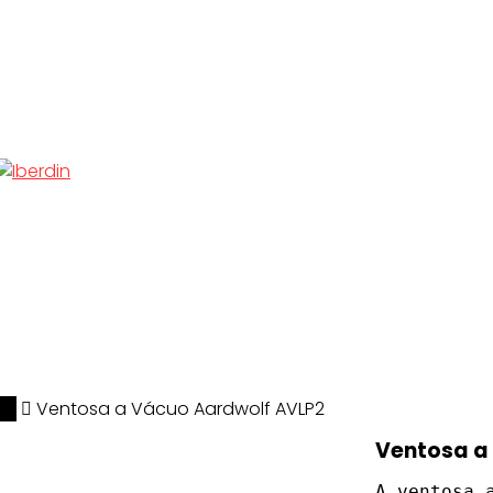
lf
Ventosa a Vácuo Aardwolf AVLP2
Ventosa a
A ventosa 