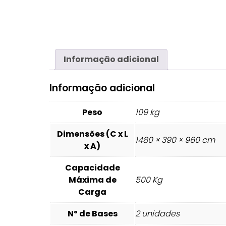
Informação adicional
Informação adicional
Peso
109 kg
Dimensões (C x L
1480 × 390 × 960 cm
x A)
Capacidade
Máxima de
500 Kg
Carga
Nº de Bases
2 unidades