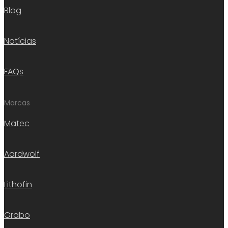
Blog
Notícias
FAQs
Marcas
Matec
Aardwolf
Lithofin
Grabo