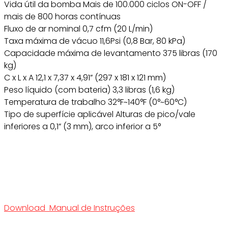
Vida útil da bomba Mais de 100.000 ciclos ON-OFF /
mais de 800 horas contínuas
Fluxo de ar nominal 0,7 cfm (20 L/min)
Taxa máxima de vácuo 11,6Psi (0,8 Bar, 80 kPa)
Capacidade máxima de levantamento 375 libras (170
kg)
C x L x A 12,1 x 7,37 x 4,91” (297 x 181 x 121 mm)
Peso líquido (com bateria) 3,3 libras (1,6 kg)
Temperatura de trabalho 32°F~140°F (0°~60°C)
Tipo de superfície aplicável Alturas de pico/vale
inferiores a 0,1” (3 mm), arco inferior a 5°
Download Manual de Instruções