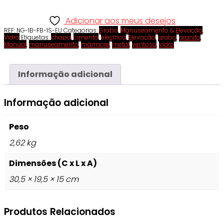
Adicionar aos meus desejos
REF:
NG-1B-FB-1S-EU
Categorias:
Grabo
,
Manuseamento & Elevação
,
Vidro
Etiquetas:
chapa
,
cimento
,
eléctrica
,
Elevação
,
grabo
,
granito
,
Manual
,
manuseamento
,
mármore
,
metal
,
ventosa
,
vidro
Informação adicional
Informação adicional
Peso
2,62 kg
Dimensões (C x L x A)
30,5 × 19,5 × 15 cm
Produtos Relacionados