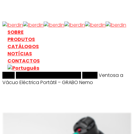
Skip
to
main
content
search
Menu
SOBRE
PRODUTOS
CATÁLOGOS
NOTÍCIAS
CONTACTOS
Início
search
Manuseamento & Elevação
Grabo
Ventosa a
Vácuo Eléctrica Portátil – GRABO Nemo