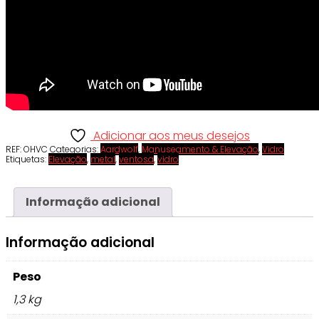
Adicionar aos meus desejos
REF:
OHVC
Categorias:
Aardwolf
,
Manuseamento & Elevação
,
Vidro
Etiquetas:
Elevação
,
metal
,
ventosa
,
vidro
Informação adicional
Informação adicional
Peso
1,3 kg