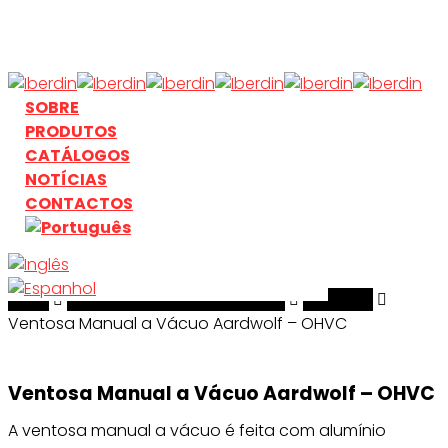
Skip
to
main
content
search
Menu
SOBRE
PRODUTOS
CATÁLOGOS
NOTÍCIAS
CONTACTOS
Início
search
Manuseamento & Elevação
Aardwolf
Ventosa Manual a Vácuo Aardwolf – OHVC
Ventosa Manual a Vácuo Aardwolf – OHVC
A ventosa manual a vácuo é feita com alumínio