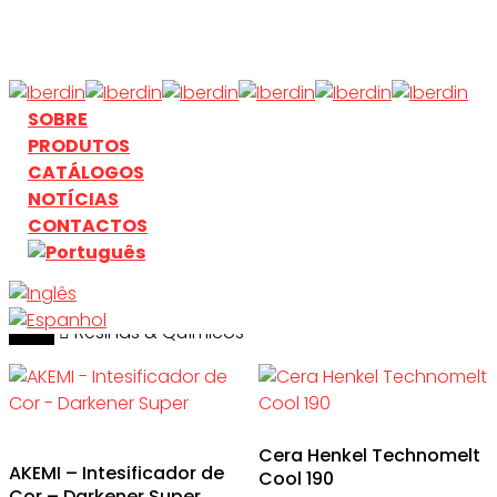
Skip
to
main
content
search
Menu
SOBRE
PRODUTOS
CATÁLOGOS
NOTÍCIAS
CONTACTOS
Início
search
Resinas & Químicos
Cera Henkel Technomelt
AKEMI – Intesificador de
Cool 190
Cor – Darkener Super