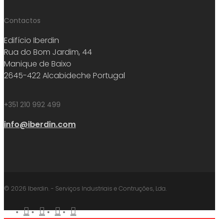
Contactos
Edifício Iberdin
Rua do Bom Jardim, 44
Manique de Baixo
2645-422 Alcabideche Portugal
+351 210 992 499
info@iberdin.com
© 2026 Iberdin. - Serviços Industriais e Contruções, Lda.
facebook
linkedin
youtube
instagram