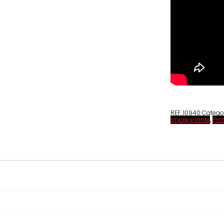
REF:
10940
Catego
Impregnante
,
Pro