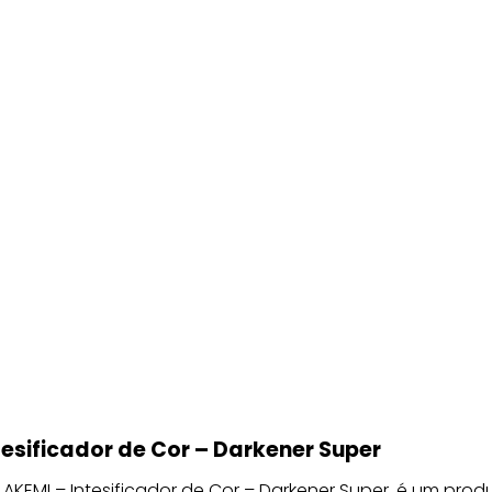
tesificador de Cor – Darkener Super
AKEMI – Intesificador de Cor – Darkener Super, é um prod