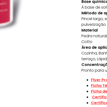
Base químic
À base de so
Método de a
Pincel largo,
pulverização
Material
Pedra natural
Cotto
Área de apli
Cozinha, Banhe
terraço, Láp
Concentraç
Pronto para u
Flyer P
Ficha T
Ficha d
Certifi
Certific