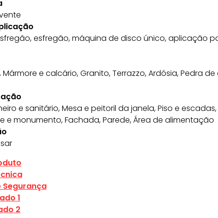
a
lvente
plicação
 esfregão, esfregão, máquina de disco único, aplicação p
, Mármore e calcário, Granito, Terrazzo, Ardósia, Pedra de
cação
iro e sanitário, Mesa e peitoril da janela, Piso e escadas
ide e monumento, Fachada, Parede, Área de alimentação
ão
sar
roduto
écnica
e Segurança
cado 1
ado 2