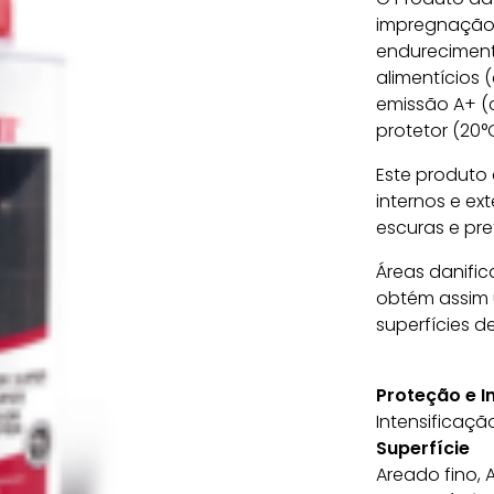
impregnação 
endureciment
alimentícios 
emissão A+ (c
protetor (20°
Este produto 
internos e ex
escuras e pre
Áreas danific
obtém assim
superfícies de
Proteção e 
Intensificaç
Superfície
Areado fino, 