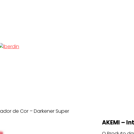
icador de Cor – Darkener Super
AKEMI – In
O Produto da 