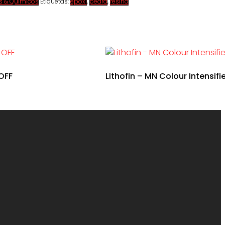
s & Químicos
Etiquetas:
epóxi
,
pedra
,
resina
OFF
Lithofin – MN Colour Intensifi