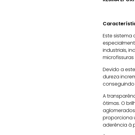
Característi
Este sistema 
especialment
industriais, 
microfissuras
Devido a est
dureza incre
conseguindo c
A transparên
ótimas. O br
aglomerados d
proporciona 
aderência à 