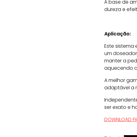
À base de ami
dureza e efei
Aplicação:
Este sistema
um doseador, 
manter a ped
aquecendo a 
A melhor gama
adaptável a r
Independente
ser exato e h
DOWNLOAD FI