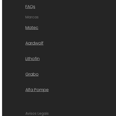
FAQs
Marcas
Matec
Aardwolf
Lithofin
Grabo
Alfa Pompe
Avisos Legais