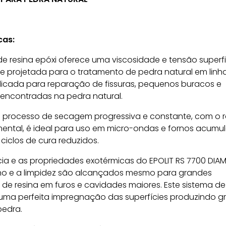
cas:
de resina epóxi oferece uma viscosidade e tensão superfi
e projetada para o tratamento de pedra natural em linh
indicada para reparação de fissuras, pequenos buracos e
 encontradas na pedra natural.
e processo de secagem progressiva e constante, com o r
mental, é ideal para uso em micro-ondas e fornos acumul
iclos de cura reduzidos.
cia e as propriedades exotérmicas do EPOLIT RS 7700 DI
ilho e a limpidez são alcançados mesmo para grandes
e resina em furos e cavidades maiores. Este sistema de
uma perfeita impregnação das superfícies produzindo g
pedra.