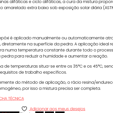
nas alifáticas e ciclo alifáticas, a cura da mistura propor
to amarelado extra baixo sob exposição solar diária (ASTM
 epóxi é aplicado manualmente ou automaticamente atr
diretamente na superfície da pedra. A aplicação ideal r
ra numa temperatura constante durante todo o process
pedra para reduzir a humidade e aumentar a reação.
 de temperaturas situa-se entre os 35°C e os 45°C, sen
equisitos de trabalho específicos.
mente do método de aplicação, o rácio resina/endure
omogêneo, por isso a mistura precisa ser completa.
CHA TÉCNICA
Adicionar aos meus desejos