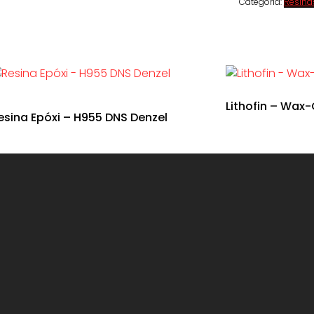
Categoria:
Resina
Lithofin – Wax-
esina Epóxi – H955 DNS Denzel