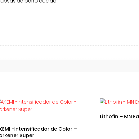
aldosas de barro cocido.
Lithofin – MN E
KEMI -Intensificador de Color –
arkener Super