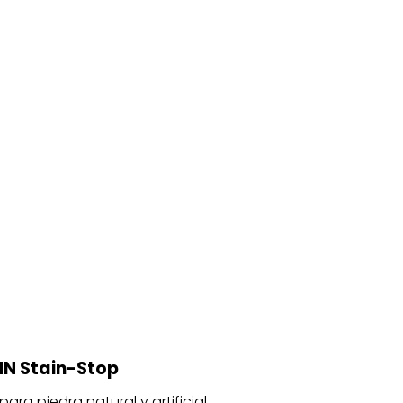
 MN Stain-Stop
ra piedra natural y artificial.