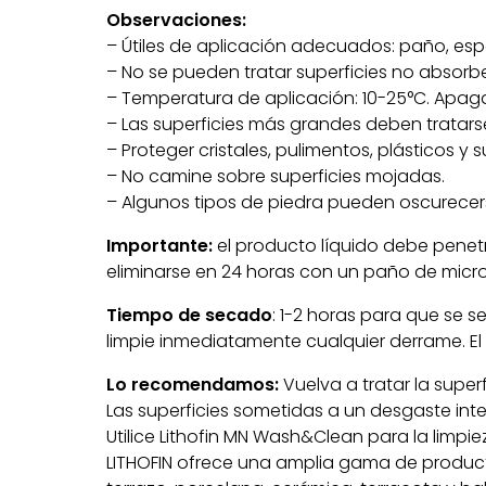
Observaciones:
– Útiles de aplicación adecuados: paño, espo
– No se pueden tratar superficies no absor
– Temperatura de aplicación: 10-25°C. Apagar
– Las superficies más grandes deben tratars
– Proteger cristales, pulimentos, plásticos y 
– No camine sobre superficies mojadas.
– Algunos tipos de piedra pueden oscurecerse
Importante:
el producto líquido debe penetr
eliminarse en 24 horas con un paño de micro
Tiempo de secado
: 1-2 horas para que se 
limpie inmediatamente cualquier derrame. E
Lo recomendamos:
Vuelva a tratar la supe
Las superficies sometidas a un desgaste int
Utilice Lithofin MN Wash&Clean para la limpie
LITHOFIN ofrece una amplia gama de productos