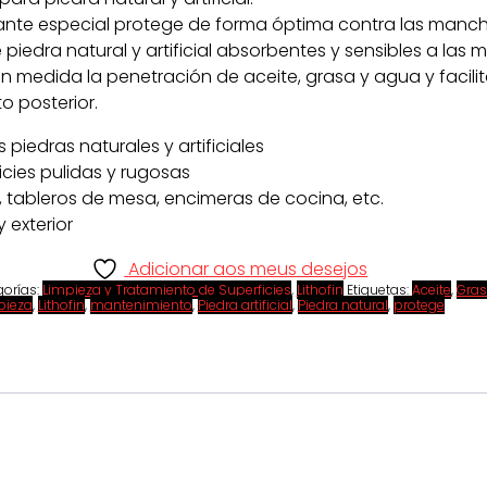
ante especial protege de forma óptima contra las manch
 piedra natural y artificial absorbentes y sensibles a las
n medida la penetración de aceite, grasa y agua y facilit
 posterior.
 piedras naturales y artificiales
icies pulidas y rugosas
, tableros de mesa, encimeras de cocina, etc.
y exterior
Adicionar aos meus desejos
orías:
Limpieza y Tratamiento de Superficies
,
Lithofin
Etiquetas:
Aceite
,
Gra
pieza
,
Lithofin
,
mantenimiento
,
Piedra artificial
,
Piedra natural
,
protege