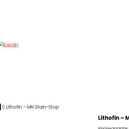
s
Lithofin – MN Stain-Stop
Lithofin –
Impregnante pa