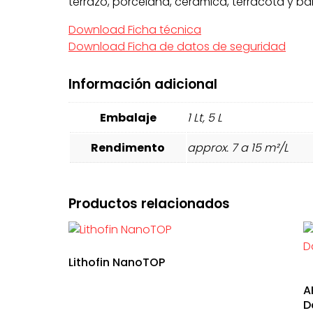
terrazo, porcelana, cerámica, terracota y b
Download Ficha técnica
Download Ficha de datos de seguridad
Información adicional
Embalaje
1 Lt, 5 L
Rendimento
approx. 7 a 15 m²/L
Productos relacionados
Lithofin NanoTOP
A
D