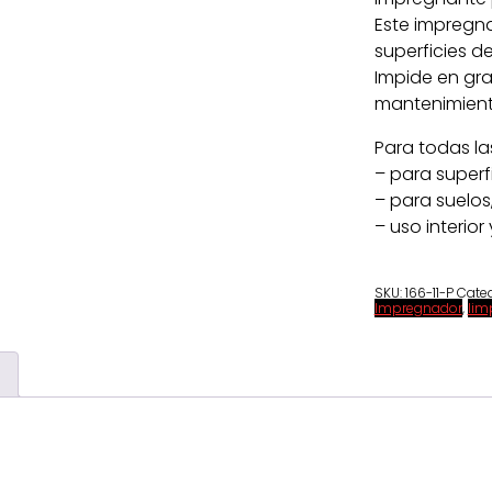
Este impregn
superficies de
Impide en gra
mantenimiento
Para todas las
– para superf
– para suelos
– uso interior 
SKU:
166-11-P
Categ
Impregnador
,
lim