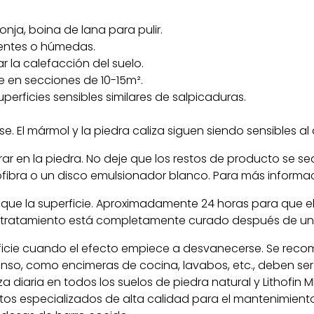
nja, boina de lana para pulir.
bentes o húmedas.
 la calefacción del suelo.
e en secciones de 10-15m².
superficies sensibles similares de salpicaduras.
. El mármol y la piedra caliza siguen siendo sensibles al 
ar en la piedra. No deje que los restos de producto se s
fibra o un disco emulsionador blanco. Para más informaci
seque la superficie. Aproximadamente 24 horas para que 
l tratamiento está completamente curado después de uno
rficie cuando el efecto empiece a desvanecerse. Se recom
enso, como encimeras de cocina, lavabos, etc., deben se
za diaria en todos los suelos de piedra natural y Lithofin
 especializados de alta calidad para el mantenimiento, p