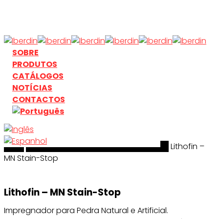
Skip
to
main
content
search
Menu
SOBRE
PRODUTOS
CATÁLOGOS
NOTÍCIAS
CONTACTOS
Início
search
Limpeza & Tratamento de Superficies
Lithofin –
MN Stain-Stop
Lithofin – MN Stain-Stop
Impregnador para Pedra Natural e Artificial.