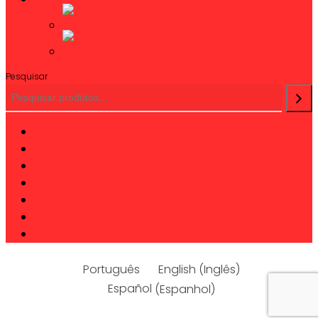
Pesquisar
twitter
facebook
linkedin
youtube
instagram
phone
email
Português
English
(
Inglês
)
Español
(
Espanhol
)