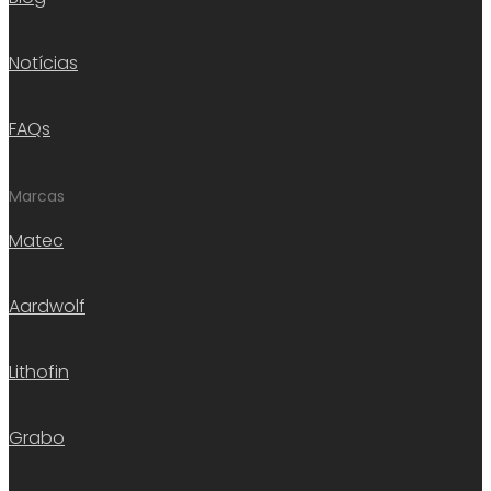
Notícias
FAQs
Marcas
Matec
Aardwolf
Lithofin
Grabo