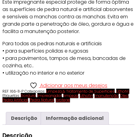
Este impregnante especial protege de forma óptima
as superfícies de pedra natural e artificial absorventes
e sensíveis a manchas contra as manchas. Evita em
grande parte a penetração de óleo, gordura e água e
facilita a manutenção posterior.
Para todas as pedras naturais e artificiais
• para superfícies polidas e rugosas
• para pavimentos, tampos de mesa, bancadas de
cozinha, etc..
• utilização no interior e no exterior
Adicionar aos meus desejos
REF:
166-11-P
Categorias:
Limpeza & Tratamento de Superficies
,
Lithofin
Etiquetas:
Gordura
,
Impregnador
,
limpeza
,
Lithofin
,
manutenção
,
Oleo
,
Pedra Artificial
,
Pedra Natural
,
protege
Descrição
Informação adicional
Descrição