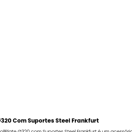
Ø320 Com Suportes Steel Frankfurt
ollPlate Ø320 com Suportes Steel Frankfurt é um acessóri