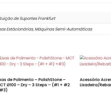
uição de Suportes Frankfurt
as Estácionárias, Máquinas Semi-Automáticas
ixas de Polimento – PolishStone –
Acessório Acre
CT Ø100 – Dry – 3 Steps – (#1 + #2
Lixadeira/Reba
#3)