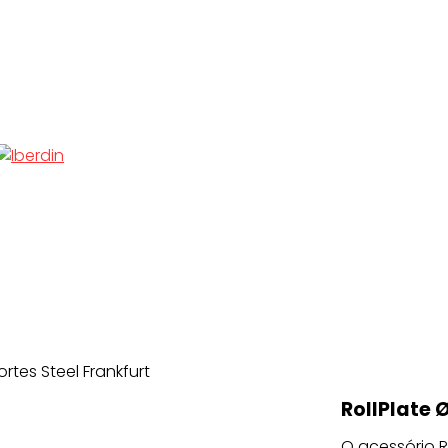
rtes Steel Frankfurt
RollPlate 
O acessório R