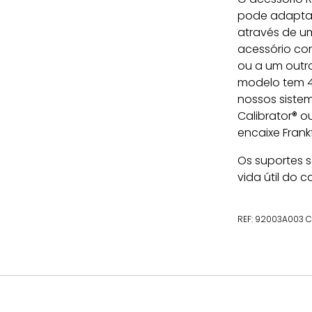
pode adaptar
através de u
acessório com
ou a um outr
modelo tem 4
nossos sistem
Calibrator® o
encaixe Frankf
Os suportes s
vida útil do
REF:
92003A003
C