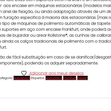
 aos encaixe em máquinas estacionárias (modelos mais
m anel de fixação, ou ainda adaptação através de um di
 furação especifica à maioria das estacionárias (mais 
o tipo de máquinas de polimento automáticas de tapete.
 suportes em aço com encaixe Frankfurt, onde poderá a
as de bujardar ou arear Rollstone®, as cunhas de calibr
u ainda os calços tradicionais de polimento com o tradic
urt.
ão de fácil substituição em caso de se danificar/desgast
 componente), podendo os adquirir separadamente.
Adicionar aos meus desejos
ategoria:
Acessórios
Etiquetas:
Acessórios
,
Frankfurt
,
Iberdin